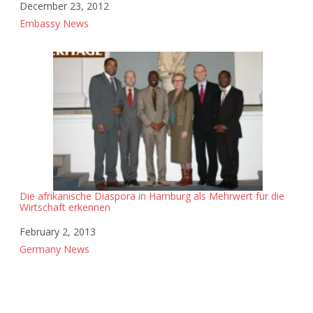
Date
December 23, 2012
In relation to
Embassy News
Die afrikanische Diaspora in Hamburg als Mehrwert für die
Wirtschaft erkennen
Date
February 2, 2013
In relation to
Germany News